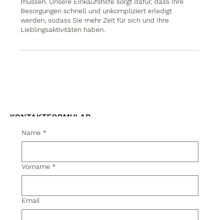
müssen. Unsere Einkaufshilfe sorgt dafür, dass Ihre
Besorgungen schnell und unkompliziert erledigt
werden, sodass Sie mehr Zeit für sich und Ihre
Lieblingsaktivitäten haben.
KONTAKTFORMULAR
Name
*
Ihr Weg zu Alltags Glück – Kontaktieren
Sie uns
Vorname
*
Wir kommen im Anschluss auf Sie zu!
Email