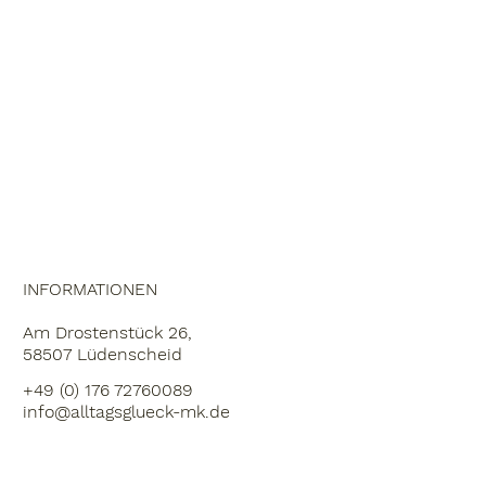
START
ÜBER UNS
DIENSTLEISTUNGEN
FAQ
KARRIERE
INFORMATIONEN
Am Drostenstück 26,
58507 Lüdenscheid
+49 (0) 176 72760089
info@alltagsglueck-mk.de